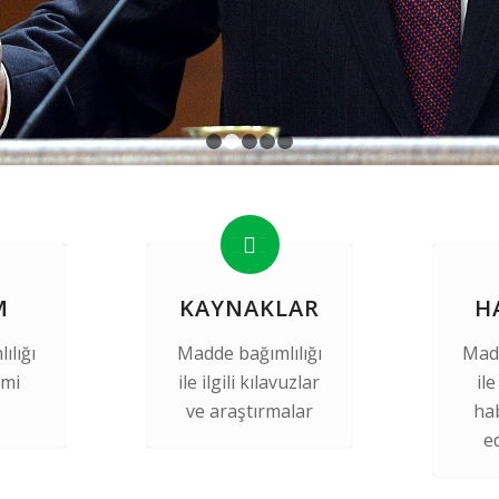
1
2
3
4
5
M
KAYNAKLAR
H