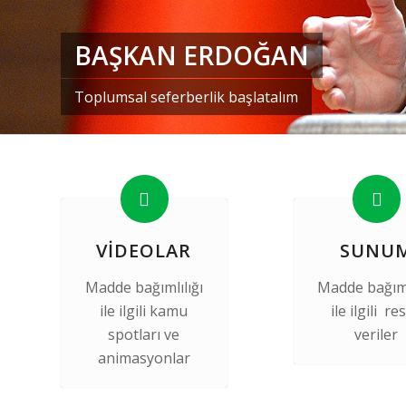
BAŞKAN ERDOĞAN
Toplumsal seferberlik başlatalım
VIDEOLAR
SUNU