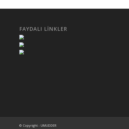
Madde bağımlılığı
Madde bağıml
ile ilgili kamu
ile ilgili re
spotları ve
veriler
animasyonlar
FAYDALI LİNKLER