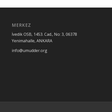
ılığı
Madde bağımlılığı
Madd
smi
ile ilgili kılavuzlar
ile
ve araştırmalar
hab
ed
MERKEZ
İvedik OSB, 1453. Cad., No: 3, 06378
Yenimahalle, ANKARA
info@umudder.org