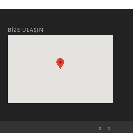
e bağımlılığı
Sizde ailemizin bir parçası
 ilgili güncel
olmak için bize
erleri takip
katılın.
ebilirsiniz.
BİZE ULAŞIN