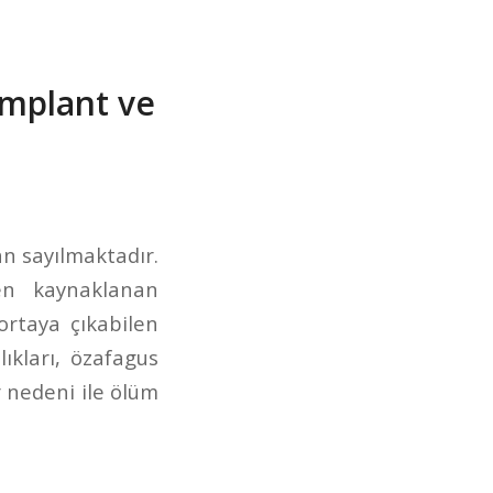
 İmplant ve
an sayılmaktadır.
en kaynaklanan
ortaya çıkabilen
ıkları, özafagus
 nedeni ile ölüm