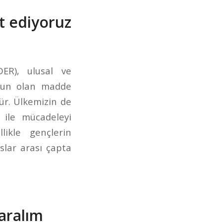
t ediyoruz
ER), ulusal ve
sorun olan madde
ür. Ülkemizin de
” ile mücadeleyi
likle gençlerin
slar arası çapta
taralım