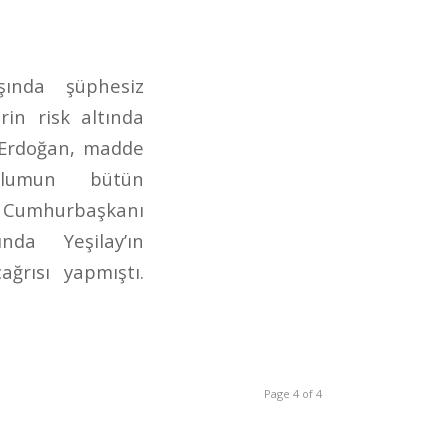
şında şüphesiz
in risk altında
 Erdoğan, madde
plumun bütün
umhurbaşkanı
ında Yeşilay’ın
ğrısı yapmıştı.
Page 4 of 4