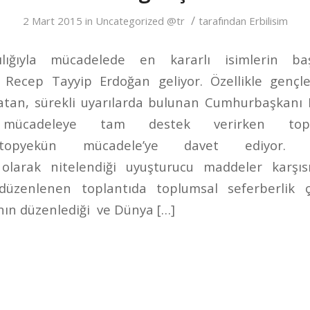
/
2 Mart 2015
in
Uncategorized @tr
tarafından
Erbilisim
lığıyla mücadelede en kararlı isimlerin ba
Recep Tayyip Erdoğan geliyor. Özellikle gençler
latan, sürekli uyarılarda bulunan Cumhurbaşkanı
yla mücadeleye tam destek verirken to
 “topyekün mücadele’ye davet ediyor. C
” olarak nitelendiği uyuşturucu maddeler karşıs
 düzenlenen toplantıda toplumsal seferberlik ça
’nın düzenlediği ve Dünya […]