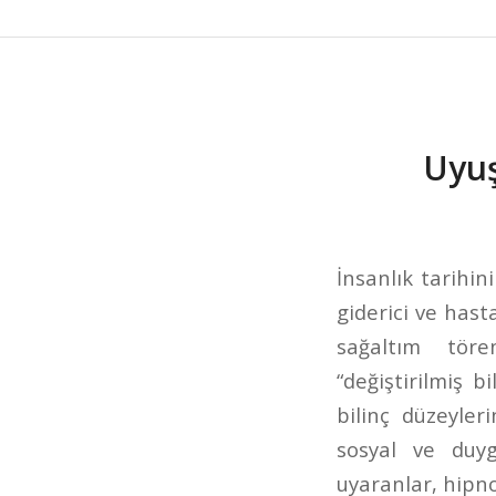
Uyuş
İnsanlık tarihin
giderici ve hasta
sağaltım töre
“değiştirilmiş b
bilinç düzeyler
sosyal ve duyg
uyaranlar, hipno