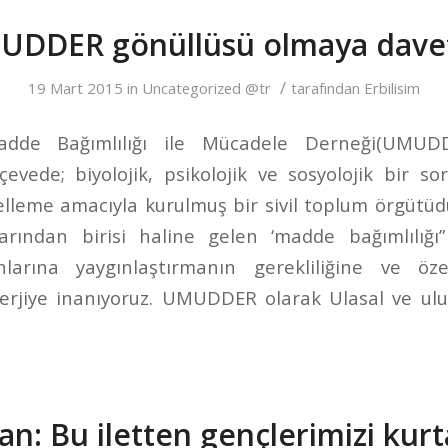
MUDDER gönüllüsü olmaya dave
/
19 Mart 2015
in
Uncategorized @tr
tarafından
Erbilisim
Madde Bağımlılığı ile Mücadele Derneği(UMUDD
rçevede; biyolojik, psikolojik ve sosyolojik bir 
elleme amacıyla kurulmuş bir sivil toplum örgütüd
larından birisi haline gelen ‘madde bağımlılığı
arına yaygınlaştırmanın gerekliliğine ve özel
nerjiye inanıyoruz. UMUDDER olarak Ulasal ve ulu
n: Bu iletten gençlerimizi kur