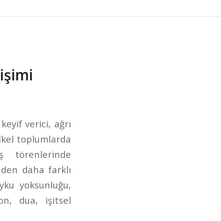
işimi
eyif verici, ağrı
 İlkel toplumlarda
ş törenlerinde
inden daha farklı
uyku yoksunluğu,
n, dua, işitsel