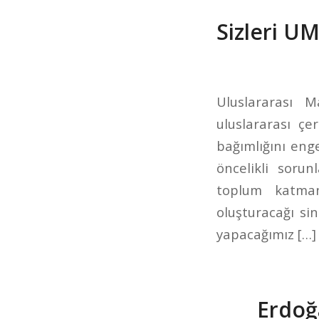
Sizleri U
Uluslararası 
uluslararası çe
bağımlığını eng
öncelikli sorun
toplum katmanl
oluşturacağı si
yapacağımız […]
Erdoğa