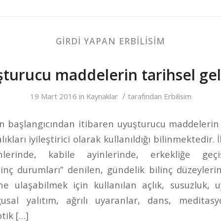
GIRDI YAPAN ERBILISIM
turucu maddelerin tarihsel gel
/
19 Mart 2016
in
Kaynaklar
tarafından
Erbilisim
in başlangıcından itibaren uyuşturucu maddelerin k
lıkları iyileştirici olarak kullanıldığı bilinmektedir.
nlerinde, kabile ayinlerinde, erkekliğe geçi
ilinç durumları” denilen, gündelik bilinç düzeyler
ine ulaşabilmek için kullanılan açlık, susuzluk, 
usal yalıtım, ağrılı uyaranlar, dans, meditasyo
tik […]