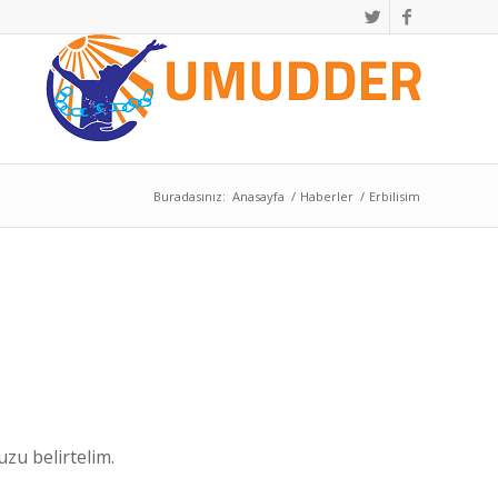
Buradasınız:
Anasayfa
/
Haberler
/
Erbilisim
u belirtelim.