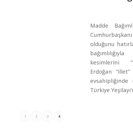
Madde Bağımlı
Cumhurbaşkanı 
olduğunu hatır
bağımlılığı
kesimlerini
Erdoğan “illet
evsahipliğinde
Türkiye Yeşilayı
1
2
3
4